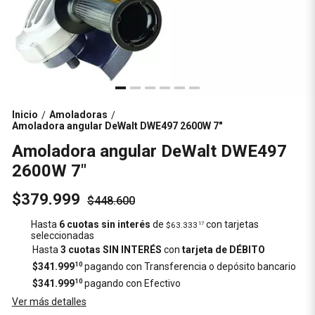
Inicio
Amoladoras
/
/
Amoladora angular DeWalt DWE497 2600W 7"
Amoladora angular DeWalt DWE497
2600W 7"
$379.999
$448.600
Hasta
6 cuotas sin interés
de
con tarjetas
$63.333
17
seleccionadas
Hasta
3 cuotas SIN INTERÉS
con
tarjeta de DÉBITO
$341.999
10
pagando con Transferencia o depósito bancario
$341.999
10
pagando con Efectivo
Ver más detalles