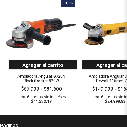
- 16 %
Agregar al carrito
Agregar al ca
Amoladora Angular G720N
Amoladora Angular
Black+Decker 820W
Dewalt 115mm 
$67.999
-
$81.600
$149.999
-
$16
Hasta
6
cuotas sin interés
de
Hasta
6
cuotas sin i
$11.333,17
$24.999,83
Páginas