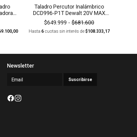
adro
Taladro Percutor Inalámbrico
adora
DCD996-P1T Dewalt 20V MAX
1/2" Brushless
$649.999
-
$681.600
69.100,00
Hasta
6
cuotas sin interés
de
$108.333,17
Newsletter
Suscribirse