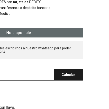
ERÉS
con
tarjeta de DÉBITO
ansferencia o depósito bancario
fectivo
No disponible
des escribirnos a nuestro whatsapp para poder
284
Calcular
on llave.