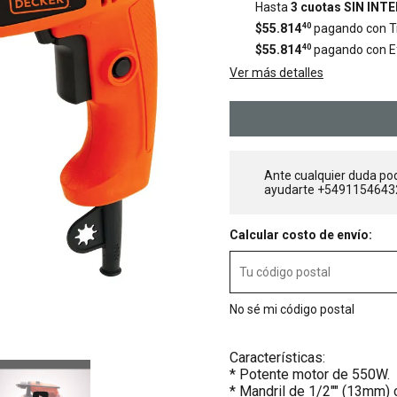
Hasta
3 cuotas SIN INT
$55.814
40
pagando con Tr
$55.814
40
pagando con E
Ver más detalles
Ante cualquier duda po
ayudarte +5491154643
Calcular costo de envío:
No sé mi código postal
Características:
* Potente motor de 550W.
* Mandril de 1/2"" (13mm) c