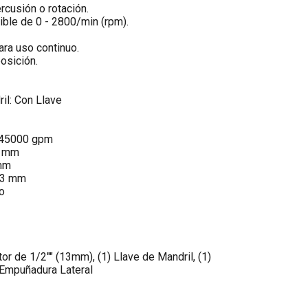
rcusión o rotación.
ible de 0 - 2800/min (rpm).
ara uso continuo.
osición.
ril: Con Llave
- 45000 gpm
0 mm
 mm
 13 mm
o
tor de 1/2"" (13mm), (1) Llave de Mandril, (1)
 Empuñadura Lateral