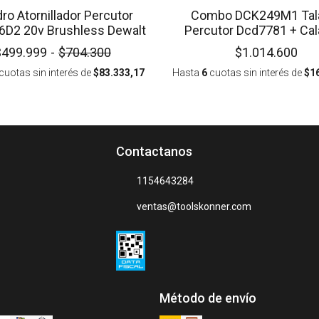
dro Atornillador Percutor
Combo DCK249M1 Tal
DCD796D2 20v Brushless Dewalt
Percutor Dcd7781 + Cal
Dcs334 Dewalt
$499.999
-
$704.300
$1.014.600
cuotas sin interés
de
$83.333,17
Hasta
6
cuotas sin interés
de
$1
Contactanos
1154643284
ventas@toolskonner.com
Método de envío