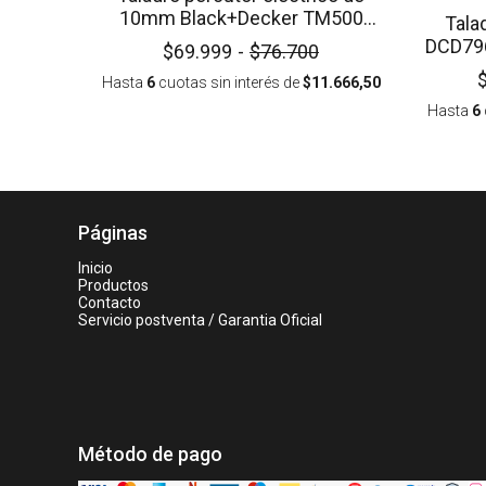
10mm Black+Decker TM500
Tala
500W
$69.999
-
$76.700
Hasta
6
cuotas sin interés
de
$11.666,50
Hasta
6
Páginas
Inicio
Productos
Contacto
Servicio postventa / Garantia Oficial
Método de pago